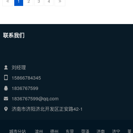
1
2
3
4
联系我们
刘经理
15866784345
1836767599
1836767599@qq.com
济南市济阳济北开发区正安路42-1
城市分站
滨州
德州
东营
菏泽
济南
济宁
莱