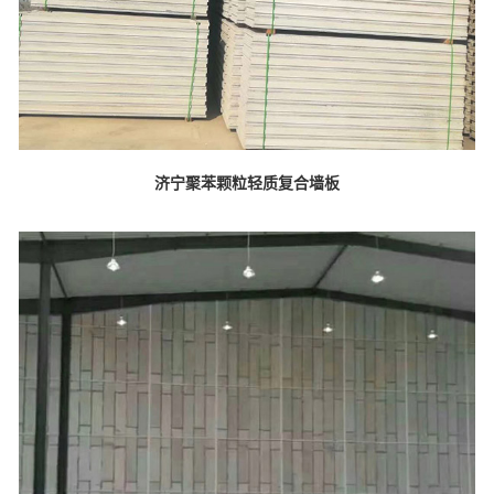
济宁聚苯颗粒轻质复合墙板