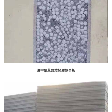
济宁聚苯颗粒轻质复合板