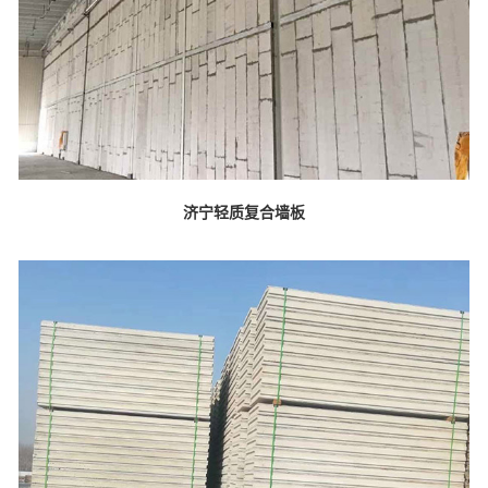
济宁轻质复合墙板