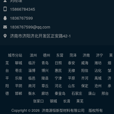
刘经理
15866784345
1836767599
1836767599@qq.com
济南市济阳济北开发区正安路42-1
城市分站
滨州
德州
东营
菏泽
济南
济宁
莱
芜
聊城
临沂
青岛
日照
泰安
威海
潍坊
烟
台
枣庄
淄博
博兴
惠民
无棣
阳信
沾化
邹
平
乐陵
临邑
陵县
宁津
平原
齐河
禹城
济
阳
平阴
商河
章丘
河北
山东
保定
沧州
承
德
邯郸
衡水
廊坊
秦皇岛
石家庄
唐山
邢台
张家口
钢城
长清
莱芜
Copyright © 2026 济南源恒新型材料有限公司
版权所有