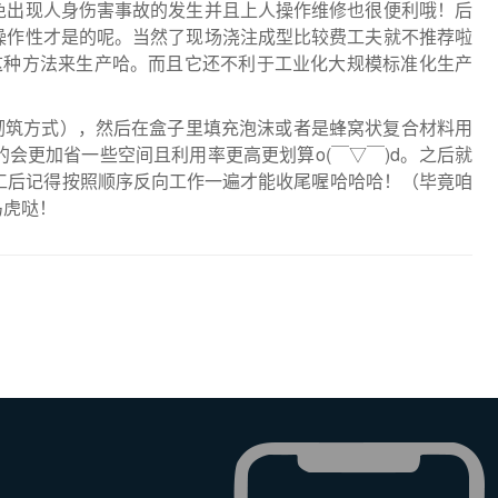
免出现人身伤害事故的发生并且上人操作维修也很便利哦！后
操作性才是的呢。当然了现场浇注成型比较费工夫就不推荐啦
这种方法来生产哈。而且它还不利于工业化大规模标准化生产
砌筑方式），然后在盒子里填充泡沫或者是蜂窝状复合材料用
会更加省一些空间且利用率更高更划算o(￣▽￣)d。之后就
工后记得按照顺序反向工作一遍才能收尾喔哈哈哈！（毕竟咱
马虎哒！