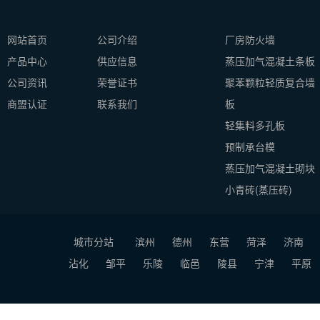
网站首页
公司介绍
厂房防火墙
产品中心
供应信息
蒸压加气混凝土条板
公司资讯
荣誉证书
聚苯颗粒轻质复合墙
商盟认证
联系我们
板
轻集料多孔板
预制承台模
蒸压加气混凝土砌块
小青砖(蒸压砖)
城市分站
滨州
德州
东营
菏泽
济南
沾化
邹平
乐陵
临邑
陵县
宁津
平原
Copyright © 