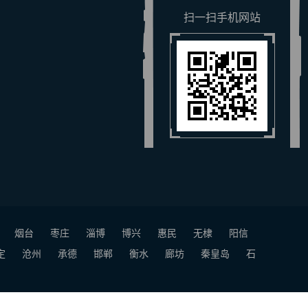
扫一扫手机网站
烟台
枣庄
淄博
博兴
惠民
无棣
阳信
定
沧州
承德
邯郸
衡水
廊坊
秦皇岛
石
号-1