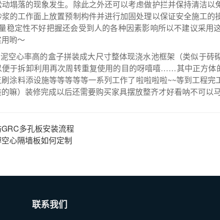
松动塌落的现象发生。除此之外还可以考虑做护拦并保持清洁以
砂浆的工作面上放置预制构件并进行加固处理以保证安全施工的
质量稳定性不好把握还会受到人的各种因素影响所以不建议采用
实用哟～
用水泥空心率高的盒子拼装成大尺寸整体现浇水池框架（类似于砖
以便于拆卸利用再次周转重复使用的目的呀嘻嘻……其中正方体的
灰刷涂料添设施等等等等等一系列工作了啦啦啦啦~~等到工程完
装的嘛）装修完成以后还需要购买家具摆放整齐才好看呐不可以
坊GRC多孔板安装流程
博空心隔墙板如何定制
联系我们