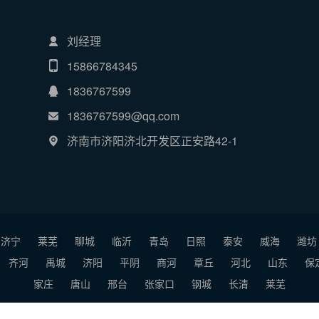
刘经理
15866784345
1836767599
1836767599@qq.com
济南市济阳济北开发区正安路42-1
济宁
莱芜
聊城
临沂
青岛
日照
泰安
威海
潍坊
齐河
禹城
济阳
平阴
商河
章丘
河北
山东
保
家庄
唐山
邢台
张家口
钢城
长清
莱芜
2026 济南源恒新型材料有限公司
版权所有
备案号：
鲁ICP备20010820