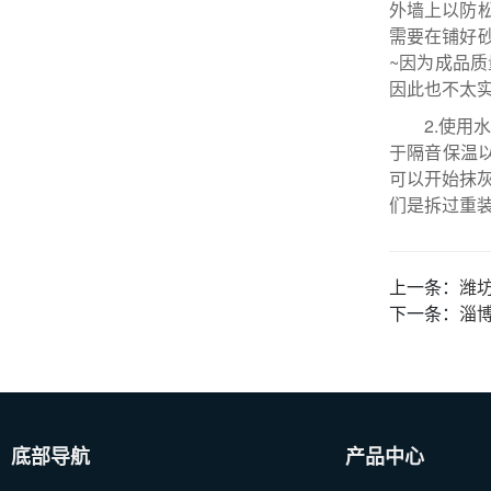
外墙上以防
需要在铺好
~因为成品
因此也不太
2.使
于隔音保温
可以开始抹
们是拆过重
上一条：
潍
下一条：
淄
底部导航
产品中心