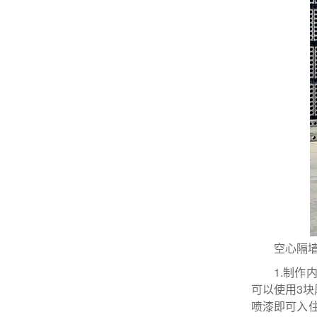
空心隔
1.制作
可以使用3
喷漆即可入